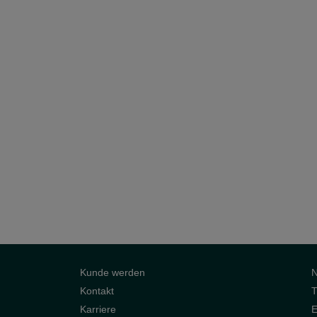
Kunde werden
Kontakt
T
Karriere
E