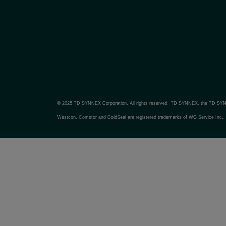
© 2025 TD SYNNEX Corporation. All rights reserved. TD SYNNEX, the TD SY
Westcon, Comstor and GoldSeal are registered trademarks of WG Service Inc., u